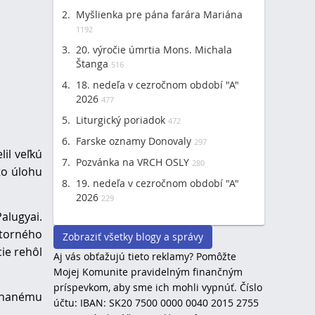
Myšlienka pre pána farára Mariána
1192
20. výročie úmrtia Mons. Michala
Štanga
516
18. nedeľa v cezročnom období "A"
2026
477
Liturgický poriadok
472
Farske oznamy Donovaly
297
il veľkú
Pozvánka na VRCH OSLY
280
úto úlohu
19. nedeľa v cezročnom období "A"
2026
229
Palugyai.
torného
Zobraziť všetky blogy a správy
cie rehôl
Aj vás obťažujú tieto reklamy? Pomôžte
Mojej Komunite pravidelným finančným
príspevkom, aby sme ich mohli vypnúť. Číslo
ínanému
účtu: IBAN: SK20 7500 0000 0040 2015 2755