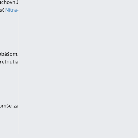
Duchovnú
osť
Nitra-
sobášom.
retnutia
 omše za