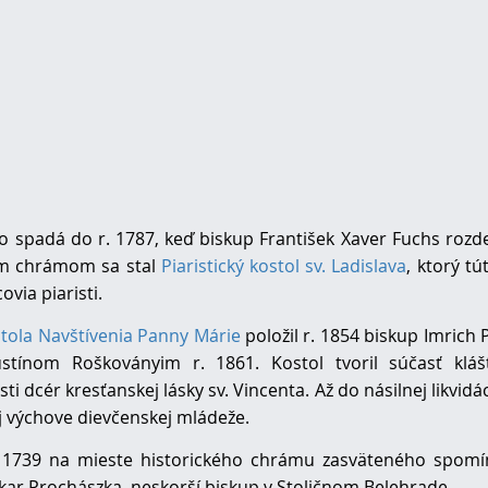
dá do r. 1787, keď biskup František Xaver Fuchs rozdel
kým chrámom sa stal
Piaristický kostol sv. Ladislava
, ktorý t
ovia piaristi.
tola Navštívenia Panny Márie
položil r. 1854 biskup Imrich 
ínom Roškoványim r. 1861. Kostol tvoril súčasť kláš
 dcér kresťanskej lásky sv. Vincenta. Až do násilnej likvidá
j výchove dievčenskej mládeže.
 1739 na mieste historického chrámu zasväteného spom
akar Prochászka, neskorší biskup v Stoličnom Belehrade.