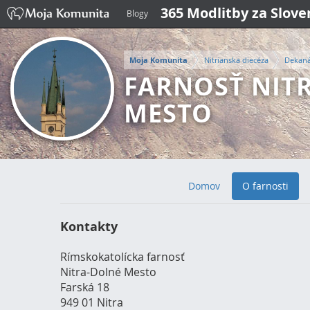
365 Modlitby za Slov
Blogy
Moja Komunita
Nitrianska diecéza
Dekaná
FARNOSŤ NITR
MESTO
Domov
O farnosti
Kontakty
Rímskokatolícka farnosť
Nitra-Dolné Mesto
Farská 18
949 01 Nitra