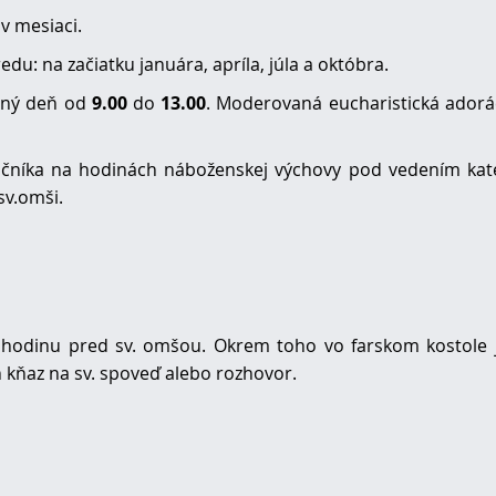
v mesiaci.
du: na začiatku januára, apríla, júla a októbra.
ovný deň od
9.00
do
13.00
. Moderovaná eucharistická adorá
ročníka na hodinách náboženskej výchovy pod vedením kat
 sv.omši.
 hodinu pred sv. omšou. Okrem toho vo farskom kostole 
n kňaz na sv. spoveď alebo rozhovor.