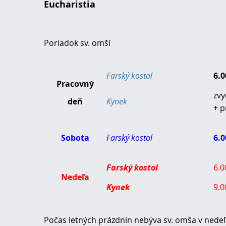
Eucharistia
Poriadok sv. omší
Farský kostol
6.
Pracovný
zvy
deň
Kynek
+ p
Sobota
Farský kostol
6.
Farský kostol
6.
Nedeľa
Kynek
9.0
Počas letných prázdnin nebýva sv. omša v nede