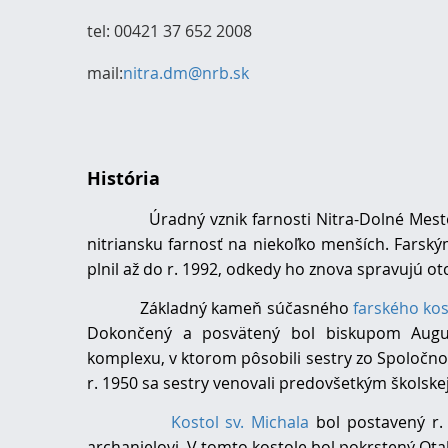
tel: 00421 37 652 2008
mail:
nitra.dm@nrb.sk
História
Úradný vznik farnosti Nitra-Dolné Mesto spa
nitriansku farnosť na niekoľko menších. Fars
plnil až do r. 1992, odkedy ho znova spravujú otc
Základný kameň súčasného
farského kos
Dokončený a posvätený bol biskupom August
komplexu, v ktorom pôsobili sestry zo Spoločnosti
r. 1950 sa sestry venovali predovšetkým školske
Kostol sv. Michala
bol postavený r.
archanjelovi. V tomto kostole bol pokrstený Ot