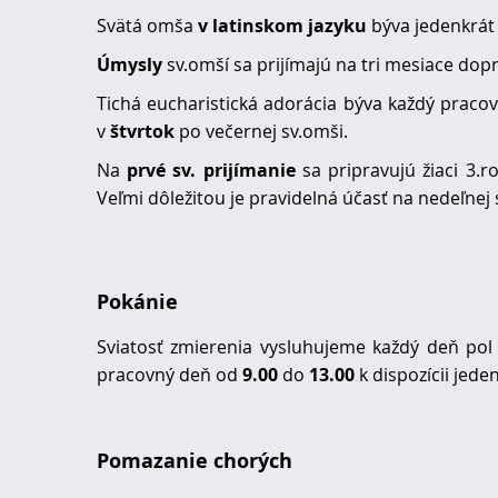
Svätá omša
v latinskom jazyku
býva jedenkrát 
Úmysly
sv.omší sa prijímajú na tri mesiace dopre
Tichá eucharistická adorácia býva každý prac
v
štvrtok
po večernej sv.omši.
Na
prvé sv. prijímanie
sa pripravujú žiaci 3.
Veľmi dôležitou je pravidelná účasť na nedeľnej
Pokánie
Sviatosť zmierenia vysluhujeme každý deň pol
pracovný deň od
9.00
do
13.00
k dispozícii jede
Pomazanie chorých