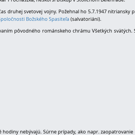
as druhej svetovej vojny. Požehnal ho 5.7.1947 nitriansky
Spoločnosti Božského Spasiteľa
(salvatoriáni).
stavaním pôvodného románskeho chrámu Všetkých svätých.
dné hodiny nebývajú. Súrne prípady, ako napr. zaopatrovanie