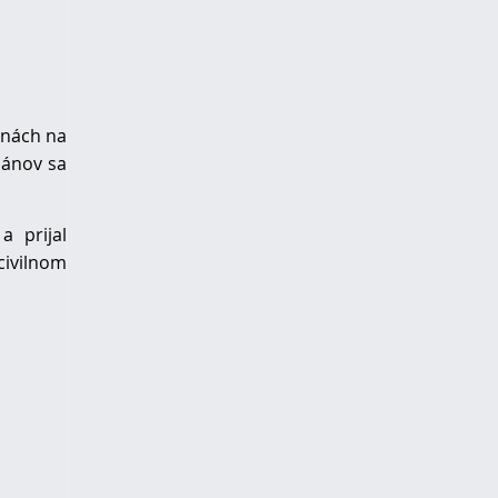
inách na
riánov sa
a prijal
civilnom