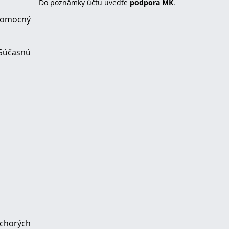
Do poznámky účtu uvedťe
podpora MK
.
 pomocný
 Súčasnú
 chorých