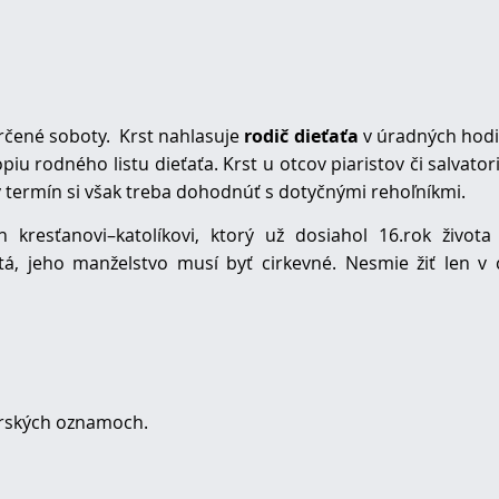
určené soboty. Krst nahlasuje
rodič dieťaťa
v úradných hod
piu rodného listu dieťaťa. Krst u otcov piaristov či salvato
y termín si však treba dohodnúť s dotyčnými rehoľníkmi.
resťanovi–katolíkovi, ktorý už dosiahol 16.rok života 
atá, jeho manželstvo musí byť cirkevné. Nesmie žiť len v 
farských oznamoch.