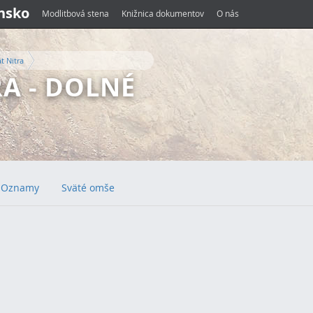
ensko
Modlitbová stena
Knižnica dokumentov
O nás
t Nitra
A - DOLNÉ
Oznamy
Sväté omše