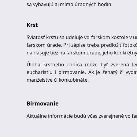
sa vybavujú aj mimo úradných hodín.
Krst
Sviatosť krstu sa udeľuje vo farskom kostole v 
farskom úrade. Pri zápise treba predložiť fotokó
nahlasuje tiež na farskom úrade; jeho konkrétn
Úloha krstného rodiča môže byť zverená len k
eucharistiu i birmovanie. Ak je ženatý či vyd
manželstve či konkubináte.
Birmovanie
Aktuálne informácie budú včas zverejnené vo 