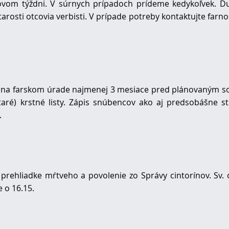
ovom týždni. V súrnych prípadoch prídeme kedykoľvek. 
arosti otcovia verbisti. V prípade potreby kontaktujte farn
ajú na farskom úrade najmenej 3 mesiace pred plánovaným 
taré) krstné listy. Zápis snúbencov ako aj predsobášne st
.
 prehliadke mŕtveho a povolenie zo Správy cintorínov. Sv.
 o 16.15.