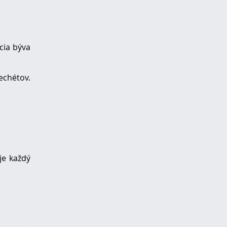
cia býva
echétov.
je každý